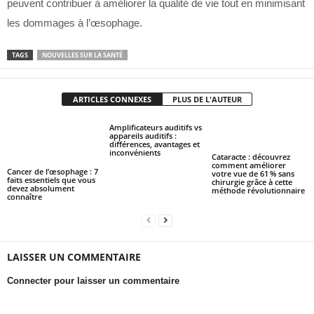
peuvent contribuer à améliorer la qualité de vie tout en minimisant
les dommages à l’œsophage.
TAGS
NOUVELLES SUR LA SANTÉ
ARTICLES CONNEXES
PLUS DE L'AUTEUR
Amplificateurs auditifs vs
appareils auditifs :
différences, avantages et
inconvénients
Cataracte : découvrez
comment améliorer
Cancer de l’œsophage : 7
votre vue de 61 % sans
faits essentiels que vous
chirurgie grâce à cette
devez absolument
méthode révolutionnaire
connaître
LAISSER UN COMMENTAIRE
Connecter pour laisser un commentaire