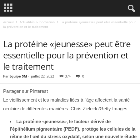
Accueil
Actualités & Innovation
La protéine «jeunesse» peut être essentielle pour
la prévention et le traitement
ACTUALITÉS & INNOVATION
La protéine «jeunesse» peut être
essentielle pour la prévention et
le traitement
Par
Equipe SM
-
juillet 22, 2022
374
0
Partager sur Pinterest
Le vieillissement et les maladies liées à l’âge affectent la santé
oculaire de différentes manières. Chris Zielecki/Getty Images
La protéine «jeunesse», le facteur dérivé de
l’épithélium pigmentaire (PEDF), protège les cellules de la
rétine de l’œil du stress oxydatif, selon une nouvelle étude