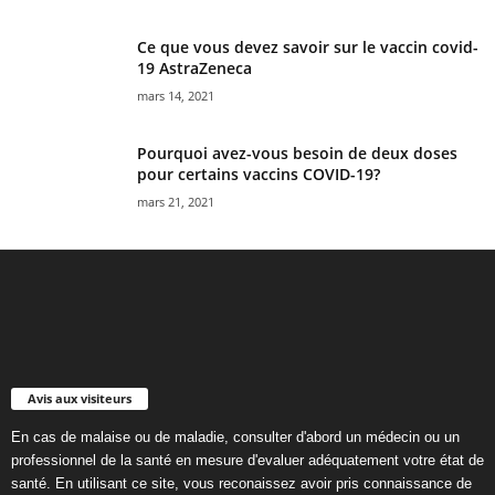
Ce que vous devez savoir sur le vaccin covid-
19 AstraZeneca
mars 14, 2021
Pourquoi avez-vous besoin de deux doses
pour certains vaccins COVID-19?
mars 21, 2021
Avis aux visiteurs
En cas de malaise ou de maladie, consulter d'abord un médecin ou un
professionnel de la santé en mesure d'evaluer adéquatement votre état de
santé. En utilisant ce site, vous reconaissez avoir pris connaissance de