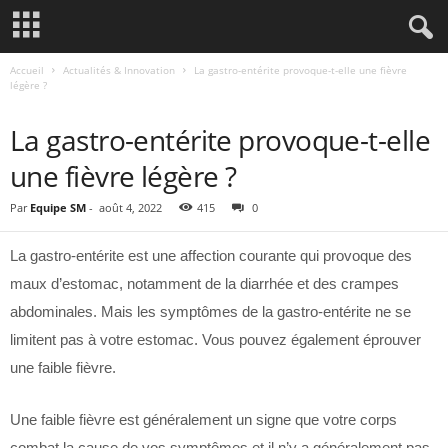
Accueil
Actualités & Innovation
La gastro-entérite provoque-t-elle une fièvre
légère ?
ACTUALITÉS & INNOVATION
La gastro-entérite provoque-t-elle
une fièvre légère ?
Par
Equipe SM
-
août 4, 2022
415
0
La gastro-entérite est une affection courante qui provoque des
maux d’estomac, notamment de la diarrhée et des crampes
abdominales. Mais les symptômes de la gastro-entérite ne se
limitent pas à votre estomac. Vous pouvez également éprouver
une faible fièvre.
Une faible fièvre est généralement un signe que votre corps
combat la cause de vos symptômes et il n’y a généralement pas