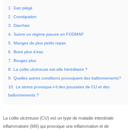
1.
Gaz piégé
2.
Constipation
3.
Diarrhée
4.
Suivre un régime pauvre en FODMAP
5.
Mangez de plus petits repas
6.
Boire plus d’eau
7.
Bougez plus
8.
La colite ulcéreuse est-elle héréditaire ?
9.
Quelles autres conditions provoquent des ballonnements?
10.
Le stress provoque-t-il des poussées de CU et des
ballonnements ?
La colite ulcéreuse (CU) est un type de maladie intestinale
inflammatoire (MII) qui provoque une inflammation et de