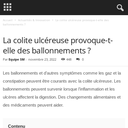
Accueil
Actualités & Innovation
La colite ulcéreuse provoque-t-elle des
ballonnements ?
ACTUALITÉS & INNOVATION
La colite ulcéreuse provoque-t-
elle des ballonnements ?
Par
Equipe SM
-
novembre 23, 2022
448
0
Les ballonnements et d’autres symptômes comme les gaz et la
constipation peuvent être courants avec la colite ulcéreuse. Les
ballonnements peuvent survenir lorsque l’inflammation et les
ulcères affectent la digestion. Des changements alimentaires et
des médicaments peuvent aider.
Contenu