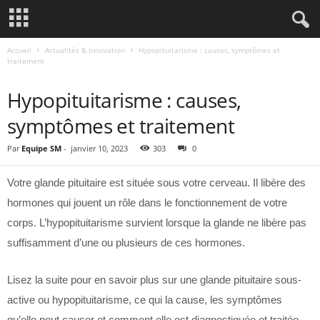
Accueil
Actualités & Innovation
Hypopituitarisme : causes, symptômes et
traitement
ACTUALITÉS & INNOVATION
Hypopituitarisme : causes,
symptômes et traitement
Par
Equipe SM
-
janvier 10, 2023
303
0
Votre glande pituitaire est située sous votre cerveau. Il libère des
hormones qui jouent un rôle dans le fonctionnement de votre
corps. L’hypopituitarisme survient lorsque la glande ne libère pas
suffisamment d’une ou plusieurs de ces hormones.
Lisez la suite pour en savoir plus sur une glande pituitaire sous-
active ou hypopituitarisme, ce qui la cause, les symptômes
qu’elle peut causer et comment elle est diagnostiquée et traitée.