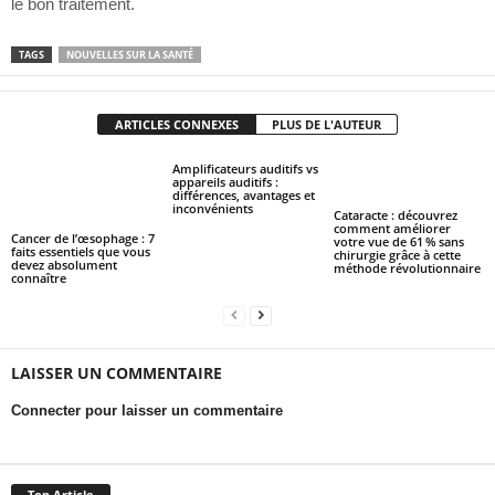
le bon traitement.
TAGS
NOUVELLES SUR LA SANTÉ
ARTICLES CONNEXES
PLUS DE L'AUTEUR
Amplificateurs auditifs vs
appareils auditifs :
différences, avantages et
inconvénients
Cataracte : découvrez
comment améliorer
Cancer de l’œsophage : 7
votre vue de 61 % sans
faits essentiels que vous
chirurgie grâce à cette
devez absolument
méthode révolutionnaire
connaître
LAISSER UN COMMENTAIRE
Connecter pour laisser un commentaire
Top Article