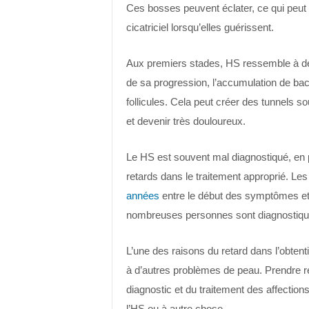
Ces bosses peuvent éclater, ce qui peut e
cicatriciel lorsqu’elles guérissent.
Aux premiers stades, HS ressemble à de 
de sa progression, l’accumulation de bact
follicules. Cela peut créer des tunnels s
et devenir très douloureux.
Le HS est souvent mal diagnostiqué, en p
retards dans le traitement approprié. L
années
entre le début des symptômes et l
nombreuses personnes sont diagnostiqué
L’une des raisons du retard dans l’obtent
à d’autres problèmes de peau. Prendre r
diagnostic et du traitement des affection
l’HS ou à autre chose.