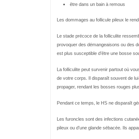
être dans un bain à remous
Les dommages au follicule pileux le rende
Le stade précoce de la folliculite resse
provoquer des démangeaisons ou des dou
est plus susceptible d’être une bosse so
La folliculite peut survenir partout où vou
de votre corps. Il disparaît souvent de l
propager, rendant les bosses rouges plu
Pendant ce temps, le HS ne disparaît gé
Les furoncles sont des infections cutanée
pileux ou d’une glande sébacée. Ils appa