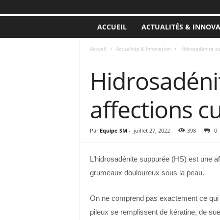
ACCUEIL
ACTUALITÉS & INNOV
Accueil
Actualités & Innovation
Hidrosadénite su
ACTUALITÉS & INNOVATION
Hidrosadéni
affections c
Par
Equipe SM
-
juillet 27, 2022
398
0
L’hidrosadénite suppurée (HS) est une af
grumeaux douloureux sous la peau.
On ne comprend pas exactement ce qui cau
pileux se remplissent de kératine, de su