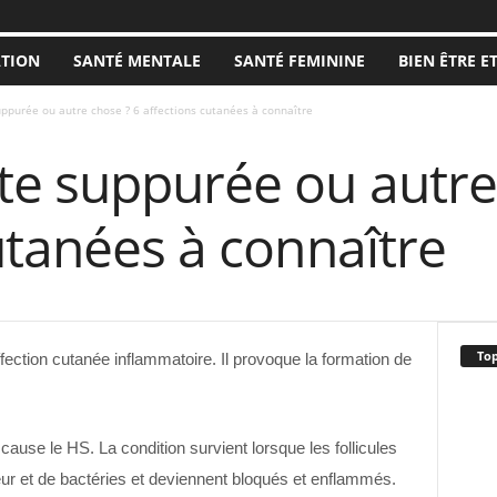
ATION
SANTÉ MENTALE
SANTÉ FEMININE
BIEN ÊTRE E
ppurée ou autre chose ? 6 affections cutanées à connaître
te suppurée ou autre
utanées à connaître
Top
fection cutanée inflammatoire. Il provoque la formation de
se le HS. La condition survient lorsque les follicules
eur et de bactéries et deviennent bloqués et enflammés.