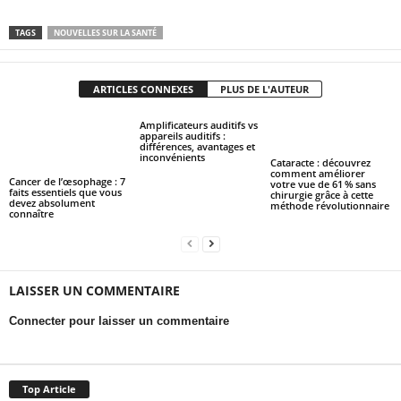
TAGS
NOUVELLES SUR LA SANTÉ
ARTICLES CONNEXES
PLUS DE L'AUTEUR
Amplificateurs auditifs vs
appareils auditifs :
différences, avantages et
inconvénients
Cataracte : découvrez
comment améliorer
Cancer de l’œsophage : 7
votre vue de 61 % sans
faits essentiels que vous
chirurgie grâce à cette
devez absolument
méthode révolutionnaire
connaître
LAISSER UN COMMENTAIRE
Connecter pour laisser un commentaire
Top Article