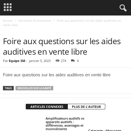
Accueil
Actualités & Innovation
Foire aux questions sur les aides auditives en
vente libre
ACTUALITÉS & INNOVATION
Foire aux questions sur les aides
auditives en vente libre
Par
Equipe SM
-
janvier 5, 2023
274
0
Foire aux questions sur les aides auditives en vente libre
TAGS
NOUVELLES SUR LA SANTÉ
ARTICLES CONNEXES
PLUS DE L'AUTEUR
Amplificateurs auditifs vs
appareils auditifs :
différences, avantages et
inconvénients
Cataracte : découvrez