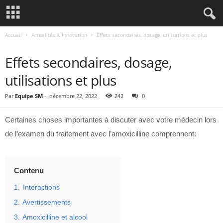
Accueil
Actualités & Innovation
Effets secondaires, dosage, utilisations et plus
ACTUALITÉS & INNOVATION
Effets secondaires, dosage,
utilisations et plus
Par
Equipe SM
-
décembre 22, 2022
242
0
Certaines choses importantes à discuter avec votre médecin lors
de l’examen du traitement avec l’amoxicilline comprennent:
Contenu
1.
Interactions
2.
Avertissements
3.
Amoxicilline et alcool