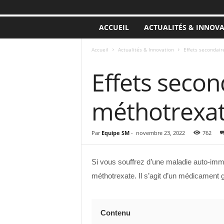
ACCUEIL
ACTUALITÉS & INNOV
Accueil
Actualités & Innovation
Effets secondair
ACTUALITÉS & INNOVATION
Effets second
méthotrexat
Par
Equipe SM
-
novembre 23, 2022
762
Si vous souffrez d’une maladie auto-immu
méthotrexate. Il s’agit d’un médicament g
Contenu