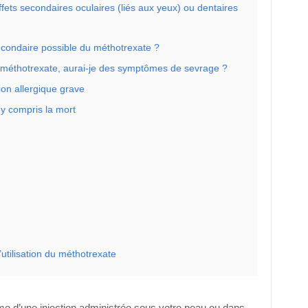
fets secondaires oculaires (liés aux yeux) ou dentaires
secondaire possible du méthotrexate ?
le méthotrexate, aurai-je des symptômes de sevrage ?
ion allergique grave
 y compris la mort
utilisation du méthotrexate
me d’une injection administrée sous votre peau ou dans