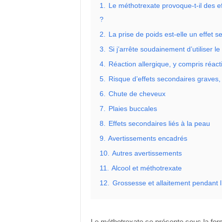
1.
Le méthotrexate provoque-t-il des ef
?
2.
La prise de poids est-elle un effet 
3.
Si j’arrête soudainement d’utiliser 
4.
Réaction allergique, y compris réact
5.
Risque d’effets secondaires graves,
6.
Chute de cheveux
7.
Plaies buccales
8.
Effets secondaires liés à la peau
9.
Avertissements encadrés
10.
Autres avertissements
11.
Alcool et méthotrexate
12.
Grossesse et allaitement pendant l’
Le méthotrexate se présente sous la for