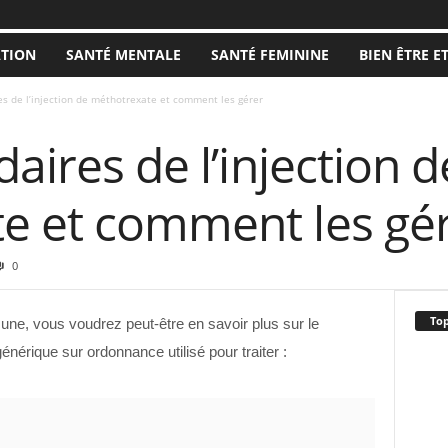
ATION
SANTÉ MENTALE
SANTÉ FEMININE
BIEN ÊTRE E
es de l’injection de méthotrexate et comment les gérer
aires de l’injection d
e et comment les gé
0
Top
ne, vous voudrez peut-être en savoir plus sur le
énérique sur ordonnance utilisé pour traiter :