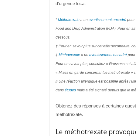
d’urgence local.
*
Méthotrexate
a un
avertissement encadré
pour c
Food and Drug Administration (FDA). Pour en savoi
dessous.
† Pour en savoir plus sur cet effet secondaire, c
‡
Méthotrexate
a un
avertissement encadré
pour 
Pour en savoir plus, consultez « Grossesse et all
« Mises en garde concernant le méthotrexate » c
§ Une réaction allergique est possible après l’uti
dans
études
mais a été signalé depuis que le m
Obtenez des réponses à certaines quest
méthotrexate.
Le méthotrexate provoque-