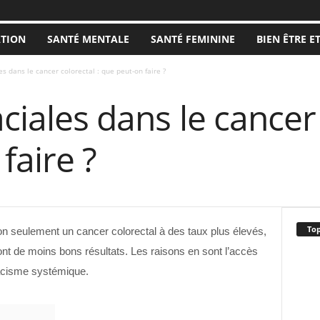
ATION
SANTÉ MENTALE
SANTÉ FEMININE
BIEN ÊTRE E
es dans le cancer colorectal : que peut-on faire ?
ciales dans le cancer 
faire ?
Top
on seulement un cancer colorectal à des taux plus élevés,
t ont de moins bons résultats. Les raisons en sont l’accès
 racisme systémique.