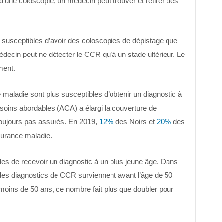
d’une coloscopie, un médecin peut trouver et retirer des
susceptibles d’avoir des coloscopies de dépistage que
édecin peut ne détecter le CCR qu’à un stade ultérieur. Le
ment.
maladie sont plus susceptibles d’obtenir un diagnostic à
es soins abordables (ACA) a élargi la couverture de
toujours pas assurés. En 2019,
12%
des Noirs et
20%
des
surance maladie.
les de recevoir un diagnostic à un plus jeune âge. Dans
es diagnostics de CCR surviennent avant l’âge de 50
moins de 50 ans, ce nombre fait plus que doubler pour