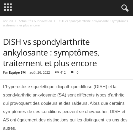
Accueil
Actualités & Innovation
DISH vs spondylarthrite ankylosante : symptômes,
traitement et plus encore
ACTUALITÉS & INNOVATION
DISH vs spondylarthrite
ankylosante : symptômes,
traitement et plus encore
Par
Equipe SM
-
août 26, 2022
412
0
L’hyperostose squelettique idiopathique diffuse (DISH) et la
spondylarthrite ankylosante (SA) sont différents types d’arthrite
qui provoquent des douleurs et des raideurs. Alors que certains
symptômes de ces conditions peuvent se chevaucher, DISH et
AS ont également des distinctions qui les distinguent les uns des
autres.