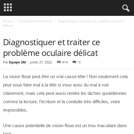
Accueil
Actualités & Innovation
Diagnostiquer et traiter ce problème oculaire
délicat
ACTUALITÉS & INNOVATION
Diagnostiquer et traiter ce
problème oculaire délicat
Par
Equipe SM
-
juillet 27, 2022
414
0
La vision floue peut être un vrai casse-tête ! Non seulement cela
peut vous faire mal à la tête si vous avez du mal à voir
clairement, mais cela peut aussi rendre les tâches quotidiennes
comme la lecture, l’écriture et la conduite très difficiles, voire
impossibles.
Une cause potentielle de vision floue est un trou maculaire dans
l’œil.