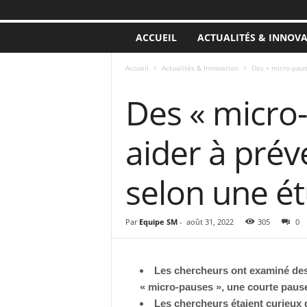
ACCUEIL
ACTUALITÉS & INNOV
Accueil
Actualités & Innovation
Des « micro-paus
ACTUALITÉS & INNOVATION
Des « micro
aider à prév
selon une é
Par
Equipe SM
-
août 31, 2022
305
0
Les chercheurs ont examiné des
« micro-pauses », une courte pause
Les chercheurs étaient curieux d