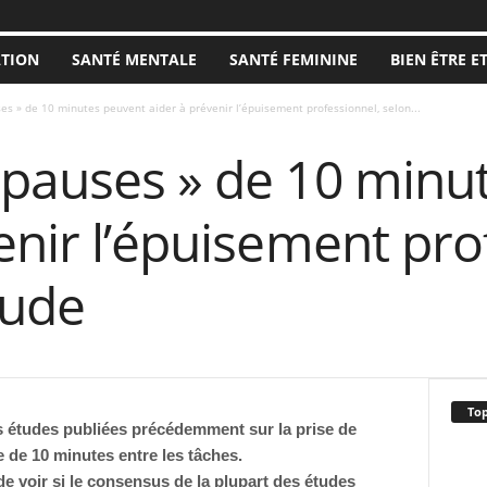
ATION
SANTÉ MENTALE
SANTÉ FEMININE
BIEN ÊTRE E
es » de 10 minutes peuvent aider à prévenir l’épuisement professionnel, selon...
-pauses » de 10 minu
enir l’épuisement pro
tude
Top
 études publiées précédemment sur la prise de
 de 10 minutes entre les tâches.
e voir si le consensus de la plupart des études