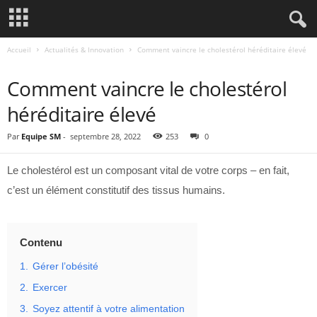
Accueil
Actualités & Innovation
Comment vaincre le cholestérol héréditaire élevé
ACTUALITÉS & INNOVATION
Comment vaincre le cholestérol
héréditaire élevé
Par
Equipe SM
-
septembre 28, 2022
253
0
Le cholestérol est un composant vital de votre corps – en fait,
c’est un élément constitutif des tissus humains.
Contenu
1.
Gérer l’obésité
2.
Exercer
3.
Soyez attentif à votre alimentation