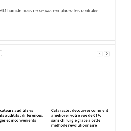
on AMD humide mais ne
ne pas
remplacez les contrôles
cateurs auditifs vs
Cataracte : découvrez comment
ls auditifs : différences,
améliorer votre vue de 61 %
es et inconvénients
sans chirurgie grâce à cette
méthode révolutionnaire