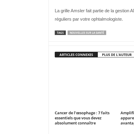
La grille Amsler fait partie de la gesti
réguliers par votre ophtalmologiste.
TAGS
NOUVELLES SUR LA SANTÉ
ARTICLES CONNEXES
PLUS DE L'AUTEUR
Cancer de l’œsophage : 7 faits
Amplifi
essentiels que vous devez
apparei
absolument connaître
avantag