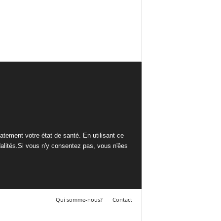
tement votre état de santé. En utilisant ce
alités.Si vous n'y consentez pas, vous n'êes
Qui somme-nous?
Contact