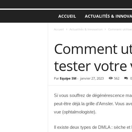
ACCUEIL
ACTUALITÉS & INNOV
Accueil
Actualités & Innovation
Comment utiliser 
ACTUALITÉS & INNOVATION
Comment util
tester votre 
Par
Equipe SM
-
janvier 27, 2023
562
0
Si vous souffrez de dégénérescence mac
peut-être déjà la grille d’Amsler. Vous av
vue (ophtalmologiste).
Il existe deux types de DMLA : sèche e