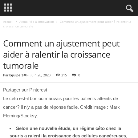
Accueil
Actualités & Innovation
Comment un ajustement peut aider à ralentir la
croissance tumorale
ACTUALITÉS & INNOVATION
Comment un ajustement peut
aider à ralentir la croissance
tumorale
Par
Equipe SM
-
juin 20, 2023
215
0
Partager sur Pinterest
Le céto est-il bon ou mauvais pour les patients atteints de
cancer? Il n’y a pas de réponse facile. Crédit image : Mark
Fleming/Stocksy.
Selon une nouvelle étude, un régime céto chez la
souris a ralenti la croissance des cellules cancéreuses,