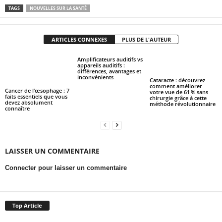
TAGS
NOUVELLES SUR LA SANTÉ
ARTICLES CONNEXES
PLUS DE L'AUTEUR
Amplificateurs auditifs vs
appareils auditifs :
différences, avantages et
inconvénients
Cataracte : découvrez
comment améliorer
Cancer de l’œsophage : 7
votre vue de 61 % sans
faits essentiels que vous
chirurgie grâce à cette
devez absolument
méthode révolutionnaire
connaître
LAISSER UN COMMENTAIRE
Connecter pour laisser un commentaire
Top Article