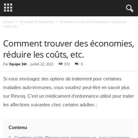
Accueil
Actualités & Innovation
Comment trouver des économies, réduire les
coûts, etc.
ACTUALITÉS & INNOVATION
Comment trouver des économies,
réduire les coûts, etc.
Par
Equipe SM
-
juillet 22, 2022
372
0
Si vous envisagez des options de traitement pour certaines
maladies auto-immunes, vous voudrez peut-être en savoir plus
sur Rinvoq. C’est un médicament d’ordonnance utilisé pour traiter
les affections suivantes chez certains adultes :
Contenu
1.
Combien coûte Rinvoq sans assurance vs. avec assurance