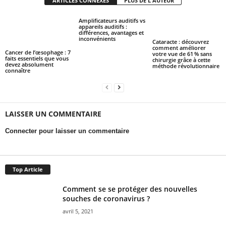
ARTICLES CONNEXES
PLUS DE L'AUTEUR
Amplificateurs auditifs vs
appareils auditifs :
différences, avantages et
inconvénients
Cataracte : découvrez
comment améliorer
Cancer de l’œsophage : 7
votre vue de 61 % sans
faits essentiels que vous
chirurgie grâce à cette
devez absolument
méthode révolutionnaire
connaître
LAISSER UN COMMENTAIRE
Connecter pour laisser un commentaire
Top Article
Comment se se protéger des nouvelles
souches de coronavirus ?
avril 5, 2021