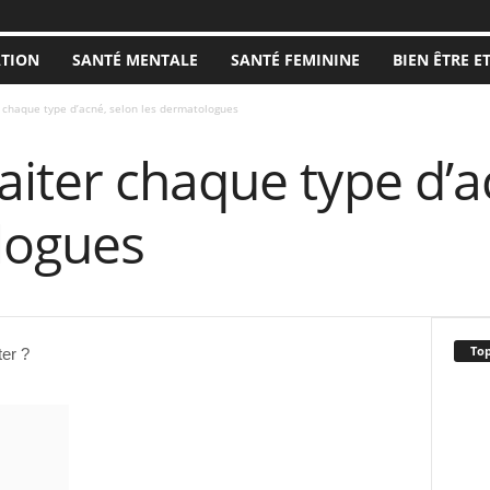
ATION
SANTÉ MENTALE
SANTÉ FEMININE
BIEN ÊTRE E
chaque type d’acné, selon les dermatologues
iter chaque type d’a
logues
Top
ter ?