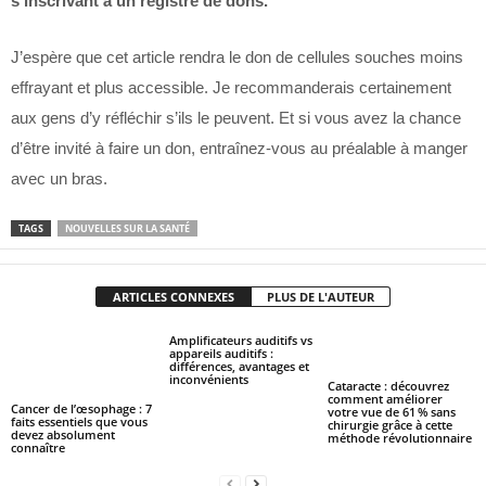
s’inscrivant à un registre de dons.
J’espère que cet article rendra le don de cellules souches moins
effrayant et plus accessible. Je recommanderais certainement
aux gens d’y réfléchir s’ils le peuvent. Et si vous avez la chance
d’être invité à faire un don, entraînez-vous au préalable à manger
avec un bras.
TAGS
NOUVELLES SUR LA SANTÉ
ARTICLES CONNEXES
PLUS DE L'AUTEUR
Amplificateurs auditifs vs
appareils auditifs :
différences, avantages et
inconvénients
Cataracte : découvrez
comment améliorer
Cancer de l’œsophage : 7
votre vue de 61 % sans
faits essentiels que vous
chirurgie grâce à cette
devez absolument
méthode révolutionnaire
connaître