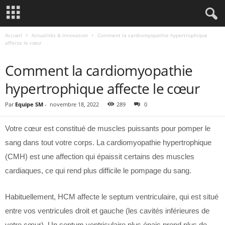
Accueil
Actualités & Innovation
Comment la cardiomyopathie hypertrophique
affecte le cœur
ACTUALITÉS & INNOVATION
Comment la cardiomyopathie
hypertrophique affecte le cœur
Par
Equipe SM
-
novembre 18, 2022
289
0
Votre cœur est constitué de muscles puissants pour pomper le
sang dans tout votre corps. La cardiomyopathie hypertrophique
(CMH) est une affection qui épaissit certains des muscles
cardiaques, ce qui rend plus difficile le pompage du sang.
Habituellement, HCM affecte le septum ventriculaire, qui est situé
entre vos ventricules droit et gauche (les cavités inférieures de
votre cœur). Un septum ventriculaire plus épais prend plus de