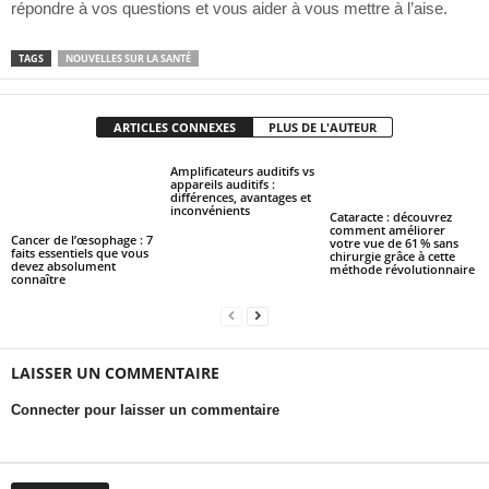
répondre à vos questions et vous aider à vous mettre à l’aise.
TAGS
NOUVELLES SUR LA SANTÉ
ARTICLES CONNEXES
PLUS DE L'AUTEUR
Amplificateurs auditifs vs
appareils auditifs :
différences, avantages et
inconvénients
Cataracte : découvrez
comment améliorer
Cancer de l’œsophage : 7
votre vue de 61 % sans
faits essentiels que vous
chirurgie grâce à cette
devez absolument
méthode révolutionnaire
connaître
LAISSER UN COMMENTAIRE
Connecter pour laisser un commentaire