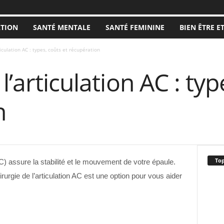
ATION
SANTÉ MENTALE
SANTÉ FEMININE
BIEN ÊTRE E
ticulation AC : types, coûts et récupération
l’articulation AC : typ
n
Top
AC) assure la stabilité et le mouvement de votre épaule.
rurgie de l’articulation AC est une option pour vous aider