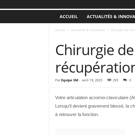
ACCUEIL
ACTUALITÉS & INNOV
Accueil
Actualités & Innovation
Chirurgie de l’ar
ACTUALITÉS & INNOVATION
Chirurgie de 
récupératio
Par
Equipe SM
-
avril 19, 2023
293
0
Votre articulation acromio-claviculaire (
Lorsqu’il devient gravement blessé, la chi
à retrouver la fonction.