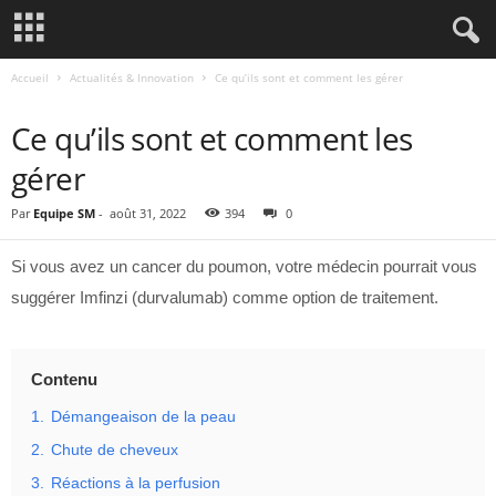
Accueil
Actualités & Innovation
Ce qu’ils sont et comment les gérer
ACTUALITÉS & INNOVATION
Ce qu’ils sont et comment les
gérer
Par
Equipe SM
-
août 31, 2022
394
0
Si vous avez un cancer du poumon, votre médecin pourrait vous
suggérer Imfinzi (durvalumab) comme option de traitement.
Contenu
1.
Démangeaison de la peau
2.
Chute de cheveux
3.
Réactions à la perfusion