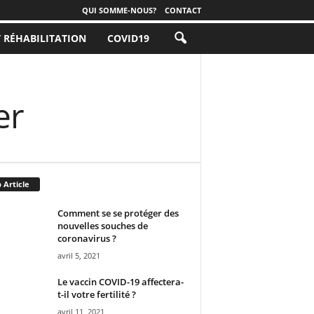
QUI SOMME-NOUS?
CONTACT
T RÉHABILITATION
COVID19
er
 Article
Comment se se protéger des
nouvelles souches de
coronavirus ?
avril 5, 2021
Le vaccin COVID-19 affectera-
t-il votre fertilité ?
avril 11, 2021