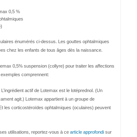
emax 0,5 %
phtalmiques
)
rmulaires énumérés ci-dessus. Les gouttes ophtalmiques
ées chez les enfants de tous âges dès la naissance.
max 0,5% suspension (collyre) pour traiter les affections
Les exemples comprennent:
L’ingrédient actif de Lotemax est le lotéprednol. (Un
dicament agit.) Lotemax appartient à un groupe de
t les corticostéroïdes ophtalmiques (oculaires) peuvent
ses utilisations, reportez-vous à ce
article approfondi
sur