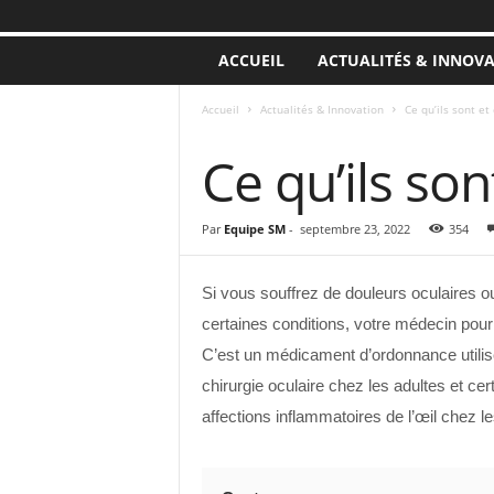
ACCUEIL
ACTUALITÉS & INNOV
Accueil
Actualités & Innovation
Ce qu’ils sont e
ACTUALITÉS & INNOVATION
Ce qu’ils so
Par
Equipe SM
-
septembre 23, 2022
354
Si vous souffrez de douleurs oculaires ou
certaines conditions, votre médecin pou
C’est un médicament d’ordonnance utilisé 
chirurgie oculaire chez les adultes et cert
affections inflammatoires de l’œil chez le