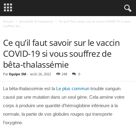
Accueil
Actualités & Innovation
Ce qu’il faut savoir sur le vaccin COVID-19 si vous
souffrez de...
ACTUALITÉS & INNOVATION
Ce qu’il faut savoir sur le vaccin
COVID-19 si vous souffrez de
bêta-thalassémie
Par
Equipe SM
-
août 26, 2022
248
0
La bêta-thalassémie est la
Le plus commun
trouble sanguin
causé par une mutation dans un seul gène. Cela amène votre
corps à produire une quantité d’hémoglobine inférieure à la
normale, la partie de vos globules rouges qui transporte
l’oxygène.