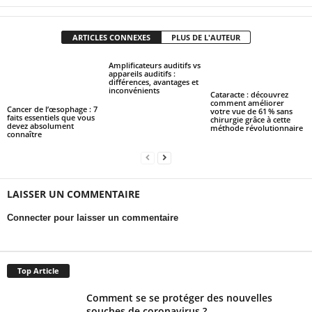
ARTICLES CONNEXES
PLUS DE L'AUTEUR
Amplificateurs auditifs vs
appareils auditifs :
différences, avantages et
inconvénients
Cataracte : découvrez
comment améliorer
Cancer de l’œsophage : 7
votre vue de 61 % sans
faits essentiels que vous
chirurgie grâce à cette
devez absolument
méthode révolutionnaire
connaître
LAISSER UN COMMENTAIRE
Connecter pour laisser un commentaire
Top Article
Comment se se protéger des nouvelles
souches de coronavirus ?