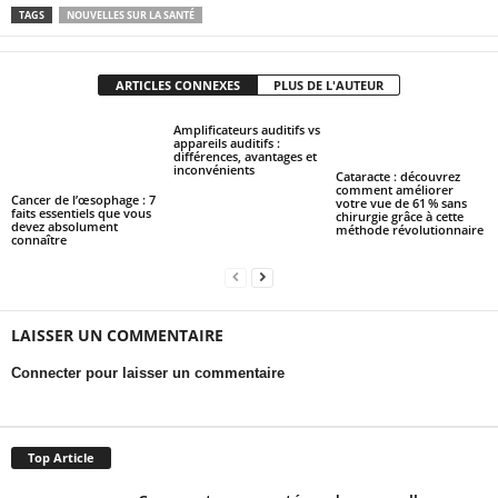
TAGS
NOUVELLES SUR LA SANTÉ
ARTICLES CONNEXES
PLUS DE L'AUTEUR
Amplificateurs auditifs vs
appareils auditifs :
différences, avantages et
inconvénients
Cataracte : découvrez
comment améliorer
Cancer de l’œsophage : 7
votre vue de 61 % sans
faits essentiels que vous
chirurgie grâce à cette
devez absolument
méthode révolutionnaire
connaître
LAISSER UN COMMENTAIRE
Connecter pour laisser un commentaire
Top Article