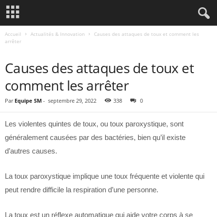
Accueil
Actualités & Innovation
Causes des attaques de toux et comment les
arrêter
ACTUALITÉS & INNOVATION
Causes des attaques de toux et
comment les arrêter
Par
Equipe SM
-
septembre 29, 2022
338
0
Les violentes quintes de toux, ou toux paroxystique, sont
généralement causées par des bactéries, bien qu’il existe
d’autres causes.
La toux paroxystique implique une toux fréquente et violente qui
peut rendre difficile la respiration d’une personne.
La toux est un réflexe automatique qui aide votre corps à se