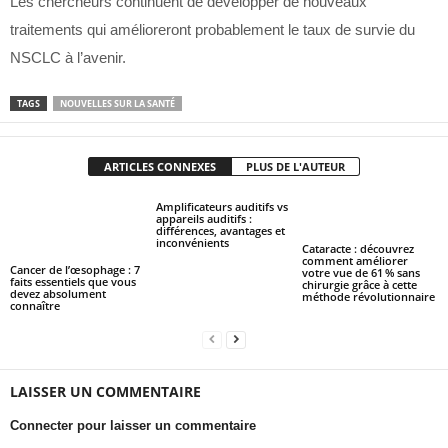
Les chercheurs continuent de développer de nouveaux
traitements qui amélioreront probablement le taux de survie du
NSCLC à l’avenir.
TAGS
NOUVELLES SUR LA SANTÉ
ARTICLES CONNEXES
PLUS DE L'AUTEUR
Amplificateurs auditifs vs
appareils auditifs :
différences, avantages et
inconvénients
Cataracte : découvrez
comment améliorer
Cancer de l’œsophage : 7
votre vue de 61 % sans
faits essentiels que vous
chirurgie grâce à cette
devez absolument
méthode révolutionnaire
connaître
LAISSER UN COMMENTAIRE
Connecter pour laisser un commentaire