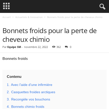
Accueil
Actualités & Innovation
Bonnets froids pour la perte de cheveux chimio
ACTUALITÉS & INNOVATION
Bonnets froids pour la perte de
cheveux chimio
Par
Equipe SM
-
novembre 22, 2022
362
0
Bonnets froids
Contenu
1.
Avec l’aide d’une infirmière
2.
Casquettes froides arctiques
3.
Recongèle vos bouchons
4.
Bonnets chimio froids