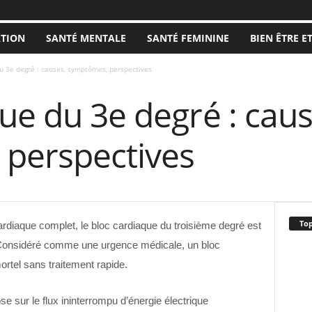
ATION
SANTÉ MENTALE
SANTÉ FEMININE
BIEN ÊTRE E
u 3e degré : causes, symptômes, perspectives
ue du 3e degré : caus
perspectives
Top
diaque complet, le bloc cardiaque du troisième degré est
. Considéré comme une urgence médicale, un bloc
ortel sans traitement rapide.
e sur le flux ininterrompu d’énergie électrique