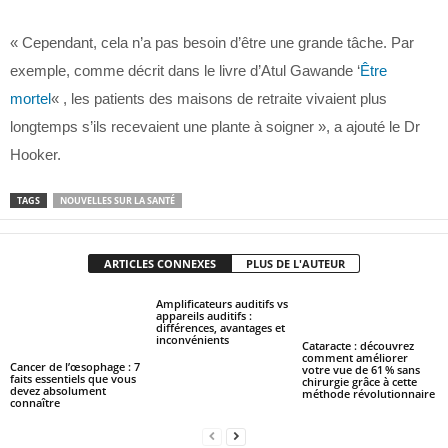
« Cependant, cela n’a pas besoin d’être une grande tâche. Par
exemple, comme décrit dans le livre d’Atul Gawande ‘
Être
mortel
« , les patients des maisons de retraite vivaient plus
longtemps s’ils recevaient une plante à soigner », a ajouté le Dr
Hooker.
TAGS
NOUVELLES SUR LA SANTÉ
ARTICLES CONNEXES
PLUS DE L'AUTEUR
Amplificateurs auditifs vs
appareils auditifs :
différences, avantages et
inconvénients
Cataracte : découvrez
comment améliorer
Cancer de l’œsophage : 7
votre vue de 61 % sans
faits essentiels que vous
chirurgie grâce à cette
devez absolument
méthode révolutionnaire
connaître