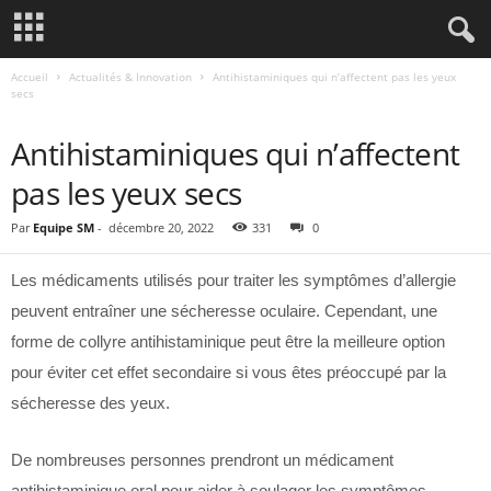
Accueil
Actualités & Innovation
Antihistaminiques qui n’affectent pas les yeux
secs
ACTUALITÉS & INNOVATION
Antihistaminiques qui n’affectent
pas les yeux secs
Par
Equipe SM
-
décembre 20, 2022
331
0
Les médicaments utilisés pour traiter les symptômes d’allergie
peuvent entraîner une sécheresse oculaire. Cependant, une
forme de collyre antihistaminique peut être la meilleure option
pour éviter cet effet secondaire si vous êtes préoccupé par la
sécheresse des yeux.
De nombreuses personnes prendront un médicament
antihistaminique oral pour aider à soulager les symptômes