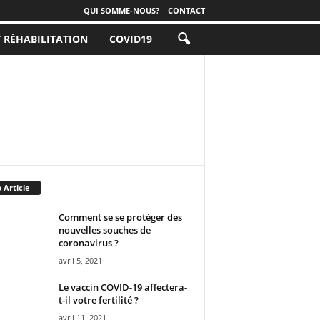
QUI SOMME-NOUS?
CONTACT
T RÉHABILITATION
COVID19
 Article
Comment se se protéger des
nouvelles souches de
coronavirus ?
avril 5, 2021
Le vaccin COVID-19 affectera-
t-il votre fertilité ?
avril 11, 2021