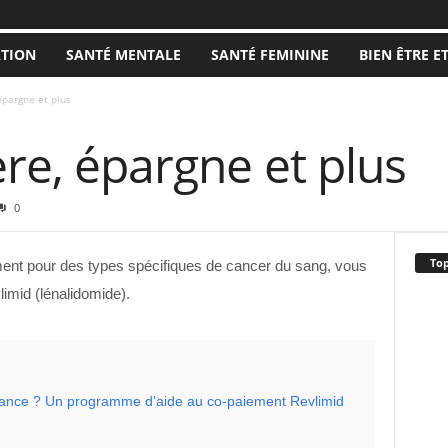
ATION
SANTÉ MENTALE
SANTÉ FEMININE
BIEN ÊTRE E
épargne et plus
ère, épargne et plus
0
Top
ment pour des types spécifiques de cancer du sang, vous
imid (lénalidomide).
ance ? Un programme d’aide au co-paiement Revlimid