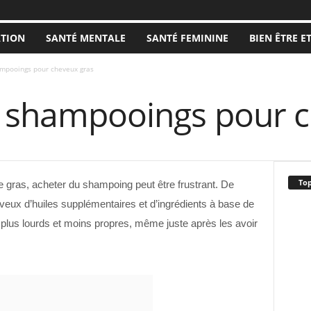
ATION
SANTÉ MENTALE
SANTÉ FEMININE
BIEN ÊTRE E
ampooings pour cheveux gras
s shampooings pour 
Top
 gras, acheter du shampoing peut être frustrant. De
ux d’huiles supplémentaires et d’ingrédients à base de
 plus lourds et moins propres, même juste après les avoir