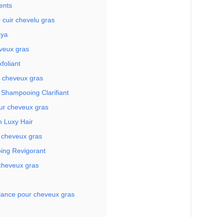
ents
 cuir chevelu gras
aya
veux gras
oliant
r cheveux gras
Shampooing Clarifiant
ur cheveux gras
n Luxy Hair
 cheveux gras
ing Revigorant
 cheveux gras
llance pour cheveux gras