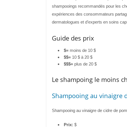
shampooings recommandés pour les che
expériences des consommateurs partagée
dermatologues et d’experts en soins capil
Guide des prix
$
=
moins de 10 $
$$
=
10 $ à 20 $
$$$
=
plus de 20 $
Le shampoing le moins ch
Shampooing au vinaigre 
Shampooing au vinaigre de cidre de p
Prix:
$