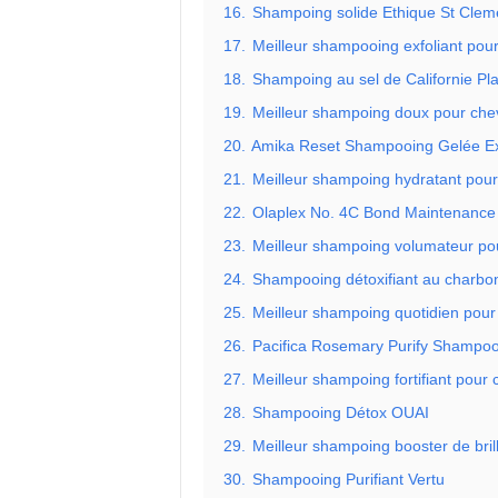
16.
Shampoing solide Ethique St Clem
17.
Meilleur shampooing exfoliant pour
18.
Shampoing au sel de Californie Pl
19.
Meilleur shampoing doux pour che
20.
Amika Reset Shampooing Gelée Exf
21.
Meilleur shampoing hydratant pou
22.
Olaplex No. 4C Bond Maintenance 
23.
Meilleur shampoing volumateur po
24.
Shampooing détoxifiant au charbo
25.
Meilleur shampoing quotidien pour
26.
Pacifica Rosemary Purify Shampoo
27.
Meilleur shampoing fortifiant pour
28.
Shampooing Détox OUAI
29.
Meilleur shampoing booster de bri
30.
Shampooing Purifiant Vertu