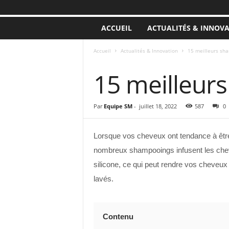
ACCUEIL
ACTUALITÉS & INNOV
Accueil
Actualités & Innovation
15 meilleurs sh
ACTUALITÉS & INNOVATION
15 meilleur
Par
Equipe SM
-
juillet 18, 2022
587
0
Lorsque vos cheveux ont tendance à être
nombreux shampooings infusent les cheve
silicone, ce qui peut rendre vos cheveux
lavés.
Contenu