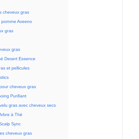
s cheveux gras
de pomme Aveeno
ux gras
eveux gras
thé Desert Essence
s et pellicules
stics
pour cheveux gras
ing Purifiant
velu gras avec cheveux secs
Arbre à Thé
Scalp Sync
les cheveux gras