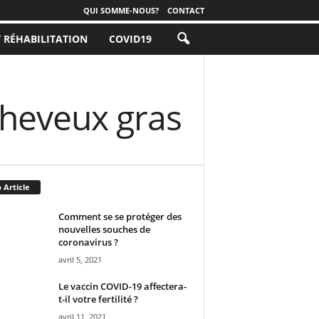
QUI SOMME-NOUS?
CONTACT
T RÉHABILITATION
COVID19
cheveux gras
 Article
Comment se se protéger des
nouvelles souches de
coronavirus ?
avril 5, 2021
Le vaccin COVID-19 affectera-
t-il votre fertilité ?
avril 11, 2021