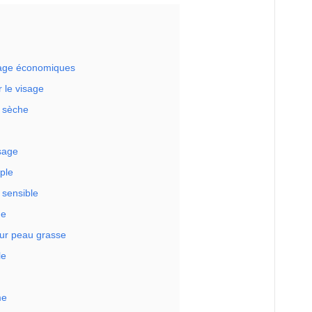
isage économiques
 le visage
u sèche
isage
ple
 sensible
ge
our peau grasse
le
me