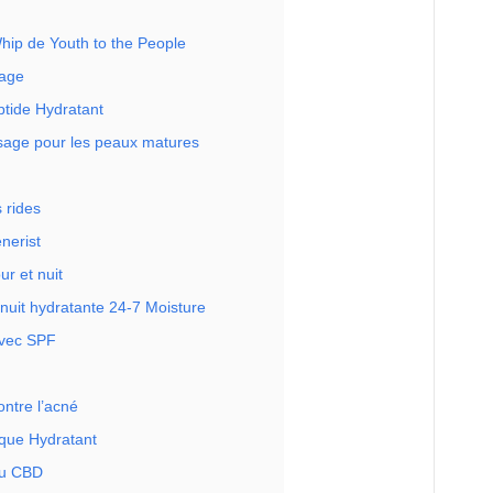
hip de Youth to the People
sage
tide Hydratant
isage pour les peaux matures
 rides
nerist
ur et nuit
nuit hydratante 24-7 Moisture
avec SPF
ontre l’acné
ique Hydratant
au CBD