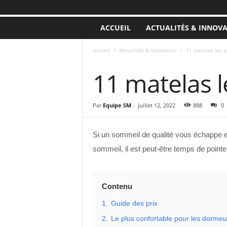
ACCUEIL
ACTUALITÉS & INNOV
Accueil
Actualités & Innovation
11 matelas les p
ACTUALITÉS & INNOVATION
11 matelas l
Par
Equipe SM
-
juillet 12, 2022
888
0
Si un sommeil de qualité vous échappe et
sommeil, il est peut-être temps de pointe
Contenu
1.
Guide des prix
2.
Le plus confortable pour les dormeu