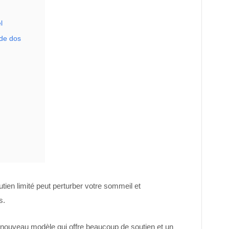
l
 de dos
ien limité peut perturber votre sommeil et
s.
 nouveau modèle qui offre beaucoup de soutien et un