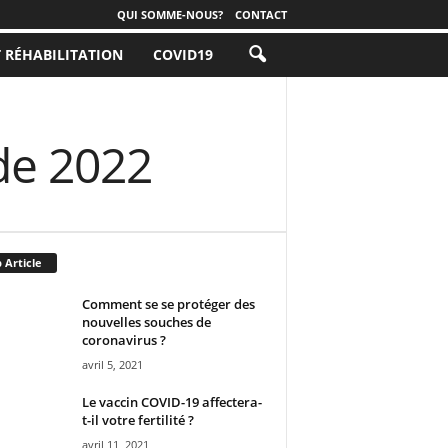
QUI SOMME-NOUS?
CONTACT
T RÉHABILITATION
COVID19
 de 2022
 Article
Comment se se protéger des
nouvelles souches de
coronavirus ?
avril 5, 2021
Le vaccin COVID-19 affectera-
t-il votre fertilité ?
avril 11, 2021