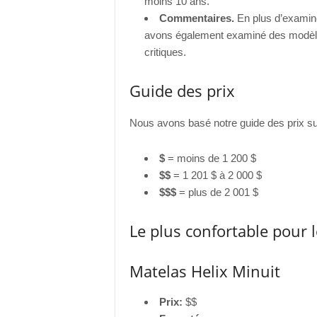
moins 10 ans.
Commentaires.
En plus d’examine
avons également examiné des modèle
critiques.
Guide des prix
Nous avons basé notre guide des prix su
$
= moins de 1 200 $
$$
= 1 201 $ à 2 000 $
$$$
= plus de 2 001 $
Le plus confortable pour 
Matelas Helix Minuit
Prix:
$$