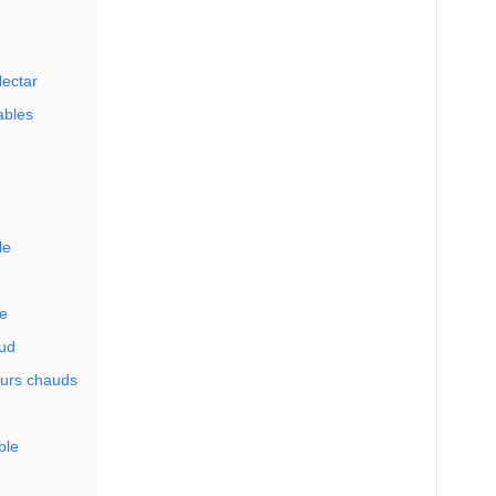
ectar
ables
le
e
ud
eurs chauds
ble