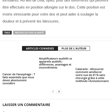
lombaires. Au lieu de cela, optez pour des étirements qui peuvent
être effectués en position allongée sur le dos. Cette position est
moins stressante pour votre dos et peut aider à soulager la
douleur et à prévenir les blessures.
TAGS
NOUVELLES SUR LA SANTÉ
ARTICLES CONNEXES
PLUS DE L'AUTEUR
Amplificateurs auditifs vs
appareils auditifs :
différences, avantages et
inconvénients
Cataracte : découvrez
comment améliorer
Cancer de l’œsophage : 7
votre vue de 61 % sans
faits essentiels que vous
chirurgie grâce à cette
devez absolument
méthode révolutionnaire
connaître
LAISSER UN COMMENTAIRE