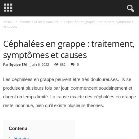
Accueil
maladies et médicaments
Céphalées en grappe : traitement, symptômes
et causes
MALADIES ET MÉDICAMENTS
Céphalées en grappe : traitement,
symptômes et causes
Par
Equipe SM
-
juin 6, 2022
682
0
Les céphalées en grappe peuvent être très douloureuses. Ils se
produisent plusieurs fois par jour, commencent soudainement et
durent un temps limité. La cause exacte des céphalées en grappe
reste inconnue, bien qu’il existe plusieurs théories.
Contenu
1.
Horaire