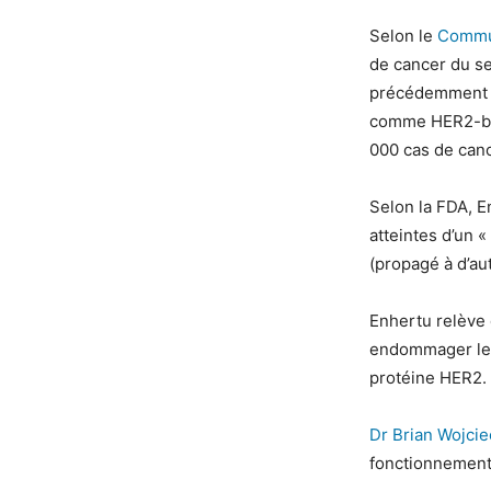
Selon le
Commu
de cancer du se
précédemment é
comme HER2-bas
000 cas de canc
Selon la FDA, E
atteintes d’un 
(propagé à d’aut
Enhertu relève 
endommager les 
protéine HER2.
Dr Brian Wojci
fonctionnement