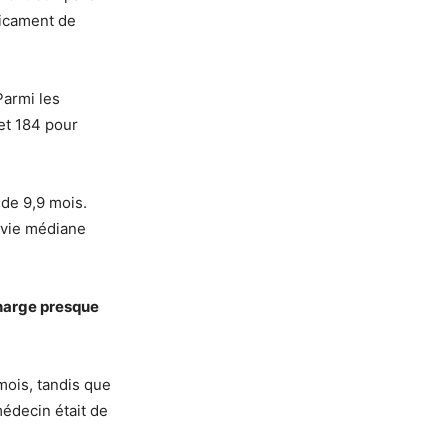
édicament de
Parmi les
et 184 pour
de 9,9 mois.
rvie médiane
charge presque
mois, tandis que
médecin était de