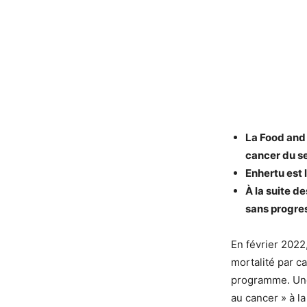
La Food and 
cancer du s
Enhertu est 
À la suite d
sans progres
En février 2022,
mortalité par c
programme. Une
au cancer » à l