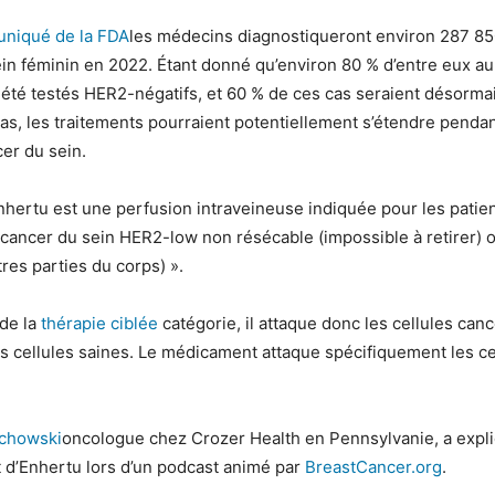
niqué de la FDA
les médecins diagnostiqueront environ 287 8
in féminin en 2022. Étant donné qu’environ 80 % d’entre eux au
té testés HER2-négatifs, et 60 % de ces cas seraient désormai
, les traitements pourraient potentiellement s’étendre pendan
er du sein.
nhertu est une perfusion intraveineuse indiquée pour les pati
« cancer du sein HER2-low non résécable (impossible à retirer) 
res parties du corps) ».
de la
thérapie ciblée
catégorie, il attaque donc les cellules ca
cellules saines. Le médicament attaque spécifiquement les cel
echowski
oncologue chez Crozer Health en Pennsylvanie, a expli
 d’Enhertu lors d’un podcast animé par
BreastCancer.org
.