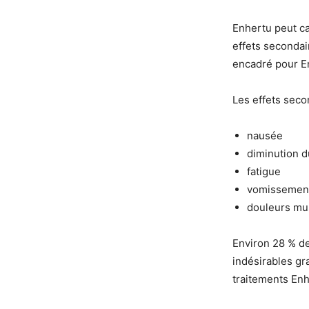
Enhertu peut c
effets secondai
encadré pour E
Les effets seco
nausée
diminution 
fatigue
vomissemen
douleurs mu
Environ 28 % de
indésirables gr
traitements Enh