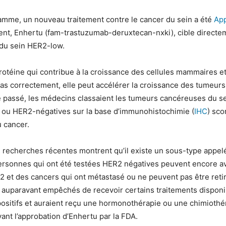
amme, un nouveau traitement contre le cancer du sein a été
App
ment, Enhertu (fam-trastuzumab-deruxtecan-nxki), cible directe
 du sein HER2-low.
otéine qui contribue à la croissance des cellules mammaires e
as correctement, elle peut accélérer la croissance des tumeur
le passé, les médecins classaient les tumeurs cancéreuses du 
 ou HER2-négatives sur la base d’immunohistochimie (
IHC
) sco
 cancer.
 recherches récentes montrent qu’il existe un sous-type appe
ersonnes qui ont été testées HER2 négatives peuvent encore av
 et des cancers qui ont métastasé ou ne peuvent pas être reti
t auparavant empêchés de recevoir certains traitements disponi
ositifs et auraient reçu une hormonothérapie ou une chimiothé
vant l’approbation d’Enhertu par la FDA.