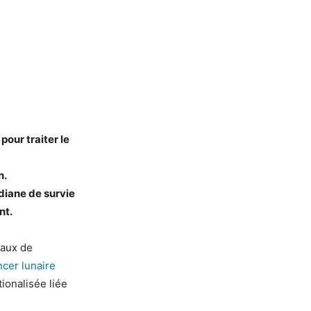
our traiter le
n.
édiane de survie
nt.
taux de
cer lunaire
ionalisée liée