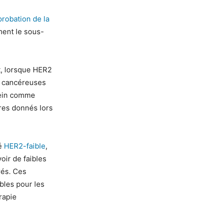
robation de la
ment le sous-
t, lorsque HER2
s cancéreuses
sein comme
res donnés lors
lé
HER2-faible
,
oir de faibles
rés. Ces
bles pour les
rapie