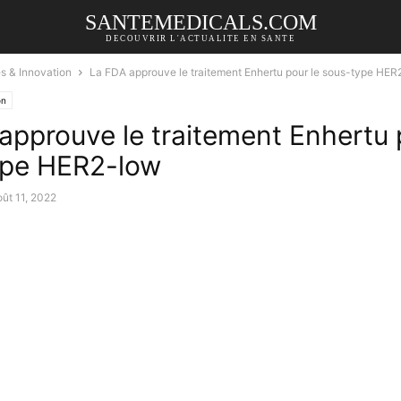
SANTEMEDICALS.COM
DECOUVRIR L'ACTUALITE EN SANTE
és & Innovation
La FDA approuve le traitement Enhertu pour le sous-type HER
on
approuve le traitement Enhertu 
ype HER2-low
oût 11, 2022