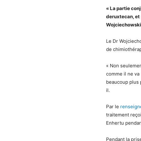
« La partie co
deruxtecan, et 
Wojciechowski
Le Dr Wojciecho
de chimiothérap
« Non seulement
comme il ne va
beaucoup plus p
il.
Par le
renseigne
traitement reçoi
Enhertu pendan
Pendant la pri