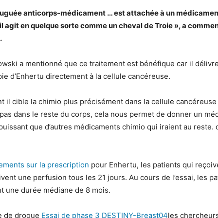
njuguée anticorps-médicament … est attachée à un médicamen
il agit en quelque sorte comme un cheval de Troie », a commen
.
wski a mentionné que ce traitement est bénéfique car il délivr
ie d’Enhertu directement à la cellule cancéreuse.
 il cible la chimio plus précisément dans la cellule cancéreuse
 pas dans le reste du corps, cela nous permet de donner un mé
uissant que d’autres médicaments chimio qui iraient au reste. d
ments sur la prescription
pour Enhertu, les patients qui reçoiv
vent une perfusion tous les 21 jours. Au cours de l’essai, les pa
t une durée médiane de 8 mois.
se de drogue
Essai de phase 3 DESTINY-Breast04
les chercheur