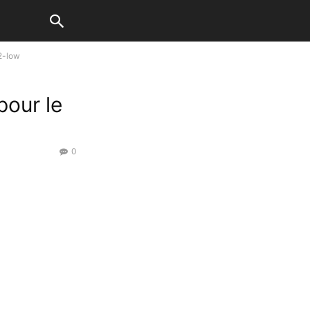
2-low
pour le
0