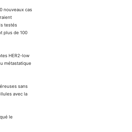
50 nouveaux cas
raient
s testés
t plus de 100
entes HER2-low
ou métastatique
ncéreuses sans
lules avec la
qué le