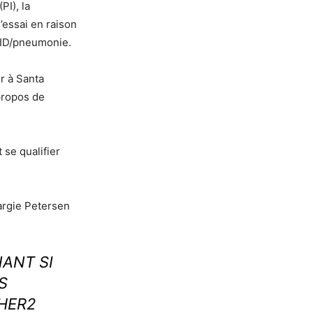
PI), la
’essai en raison
 PID/pneumonie.
r à Santa
ropos de
se qualifier
argie Petersen
ANT SI
S
HER2