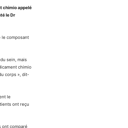
t chimio appelé
té le Dr
e le composant
 du sein, mais
dicament chimio
u corps », dit-
ent le
tients ont reçu
s ont comparé