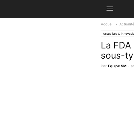
Accueil
Actualit
Actualités & Innovati
La FDA 
sous-t
Par
Equipe SM
-
a