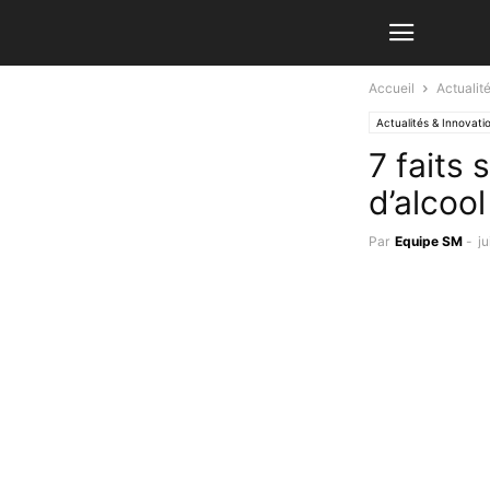
Accueil
Actualit
Actualités & Innovati
7 faits
d’alcool
Par
Equipe SM
-
j