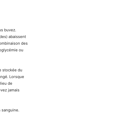
us buvez.
ides) abaissent
 combinaison des
poglycémie ou
me stockée du
angé. Lorsque
 lieu de
evez jamais
on sanguine.