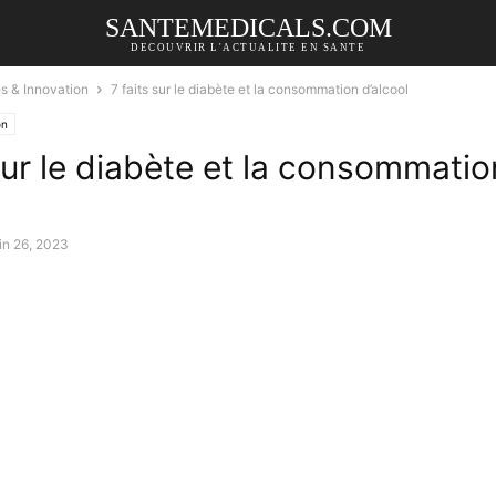
SANTEMEDICALS.COM
DECOUVRIR L'ACTUALITE EN SANTE
és & Innovation
7 faits sur le diabète et la consommation d’alcool
on
 sur le diabète et la consommatio
uin 26, 2023