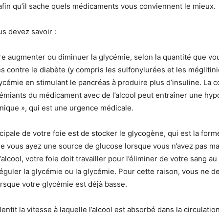
afin qu’il sache quels médicaments vous conviennent le mieux.
us devez savoir :
aire augmenter ou diminuer la glycémie, selon la quantité que vo
es contre le diabète (y compris les sulfonylurées et les méglitin
ycémie en stimulant le pancréas à produire plus d’insuline. La
émiants du médicament avec de l’alcool peut entraîner une hy
inique », qui est une urgence médicale.
ncipale de votre foie est de stocker le glycogène, qui est la for
que vous ayez une source de glucose lorsque vous n’avez pas m
alcool, votre foie doit travailler pour l’éliminer de votre sang au
 réguler la glycémie ou la glycémie. Pour cette raison, vous ne d
lorsque votre glycémie est déjà basse.
lentit la vitesse à laquelle l’alcool est absorbé dans la circulati