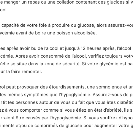
e manger un repas ou une collation contenant des glucides si 
ool.
la capacité de votre foie à produire du glucose, alors assurez-v
lycémie avant de boire une boisson alcoolisée.
 après avoir bu de l’alcool et jusqu’à 12 heures après, l’alcool 
ycémie. Après avoir consommé de l’alcool, vérifiez toujours vot
’elle se situe dans la zone de sécurité. Si votre glycémie est b
ur la faire remonter.
lcool peut provoquer des étourdissements, une somnolence et u
, les mêmes symptômes que l’hypoglycémie. Assurez-vous de p
ertit les personnes autour de vous du fait que vous êtes diabétiq
à vous comporter comme si vous étiez en état d’ébriété, ils 
aient être causés par l’hypoglycémie. Si vous souffrez d’hyp
aliments et/ou de comprimés de glucose pour augmenter votre 