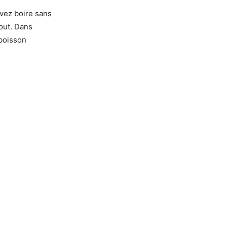
uvez boire sans
tout. Dans
 boisson