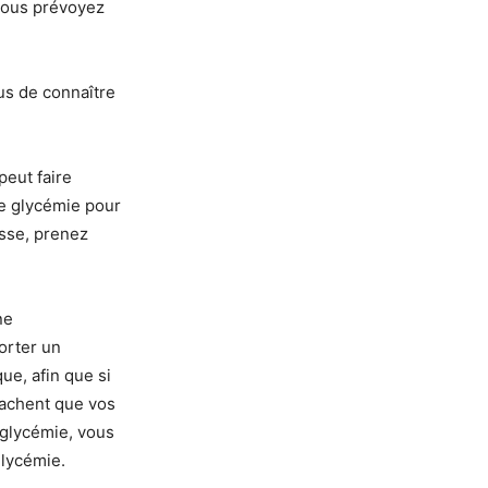
vous prévoyez
ous de connaître
peut faire
re glycémie pour
asse, prenez
ne
orter un
ue, afin que si
sachent que vos
oglycémie, vous
glycémie.