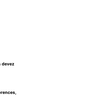
s devez
érences,